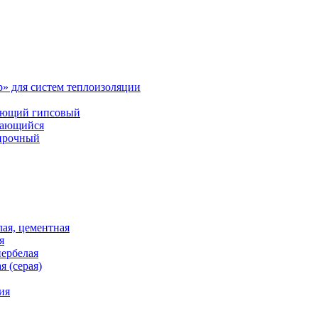
p» для систем теплоизоляции
деющий гипсовый
вающийся
опрочный
лая, цементная
я
пербелая
я (серая)
ия