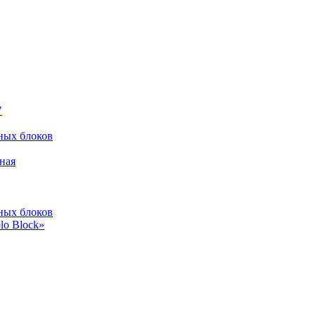
"
ных блоков
ная
ных блоков
lo Block»