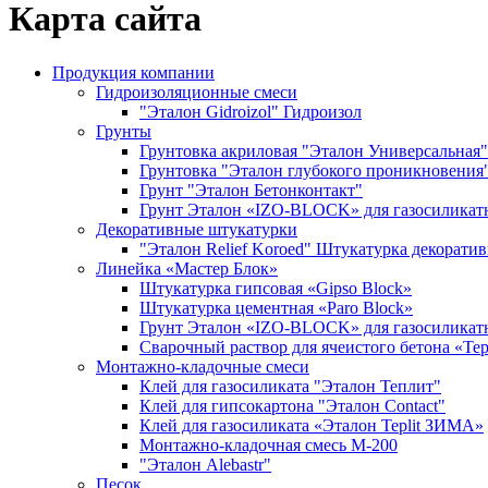
Карта сайта
Продукция компании
Гидроизоляционные смеси
"Эталон Gidroizol" Гидроизол
Грунты
Грунтовка акриловая "Эталон Универсальная"
Грунтовка "Эталон глубокого проникновения
Грунт "Эталон Бетонконтакт"
Грунт Эталон «IZO-BLOCK» для газосиликат
Декоративные штукатурки
"Эталон Relief Koroed" Штукатурка декоратив
Линейка «Мастер Блок»
Штукатурка гипсовая «Gipso Block»
Штукатурка цементная «Paro Block»
Грунт Эталон «IZO-BLOCK» для газосиликат
Сварочный раствор для ячеистого бетона «Tep
Монтажно-кладочные смеси
Клей для газосиликата "Эталон Теплит"
Клей для гипсокартона "Эталон Contact"
Клей для газосиликата «Эталон Teplit ЗИМА»
Монтажно-кладочная смесь М-200
"Эталон Alebastr"
Песок