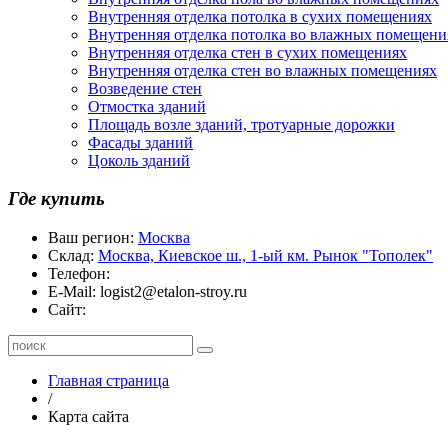
Внутренняя отделка потолка в сухих помещениях
Внутренняя отделка потолка во влажных помещени
Внутренняя отделка стен в сухих помещениях
Внутренняя отделка стен во влажных помещениях
Возведение стен
Отмостка зданий
Площадь возле зданий, тротуарные дорожки
Фасады зданий
Цоколь зданий
Где купить
Ваш регион:
Москва
Склад:
Москва, Киевское ш., 1-ый км. Рынок "Тополек"
Телефон:
E-Mail:
logist2@etalon-stroy.ru
Сайт:
Главная страница
/
Карта сайта