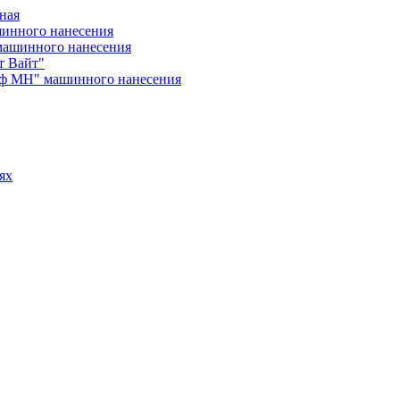
ная
шинного нанесения
машинного нанесения
т Вайт"
йф МН" машинного нанесения
ях