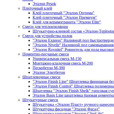
Эталон Pesok
Плиточный клей
Клей плиточный "Эталон Оптима"
Клей плиточный "Эталон Премиум"
Клей для керамогранита "Эталон Elite"
Смеси для теплоизоляции
Штукатурно-клеевой состав «Эталон-Тeplosto
Смеси для устройства полов
"Эталон Express" Наливной пол быстротвер
"Эталон Nivelir" Наливной пол самовыравни
"Эталон Rovnitel" Ровнитель для пола высок
Цементно-песчаные смеси
Универсальная смесь М-150
Монтажно-кладочная смесь М-200
Пескобетон М-300
Эталон Элитбетон
Шпатлевочные смеси
"Эталон Finish Line" Шпатлевка финишная бе
"Эталон Finish Control" Шпатлевка полимерна
Шпатлевка "Эталон Finish Shelk" гипсовая су
Эталон Basis Line шпатлевка базовая цементна
Штукатурные смеси
Штукатурка «Эталон Пласт» ручного нанесен
Штукатурка фасадная "Эталон Фасад"
Штукатурка гипсовая "Эталон ClimLife"