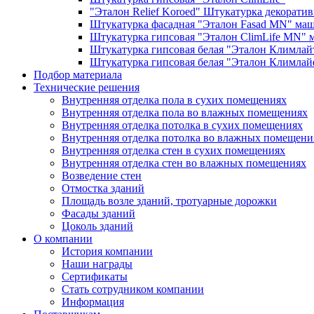
"Эталон Relief Koroed" Штукатурка декоратив
Штукатурка фасадная "Эталон Fasad MN" ма
Штукатурка гипсовая "Эталон ClimLife MN" 
Штукатурка гипсовая белая "Эталон Климлай
Штукатурка гипсовая белая "Эталон Климла
Подбор материала
Технические решения
Внутренняя отделка пола в сухих помещениях
Внутренняя отделка пола во влажных помещениях
Внутренняя отделка потолка в сухих помещениях
Внутренняя отделка потолка во влажных помещени
Внутренняя отделка стен в сухих помещениях
Внутренняя отделка стен во влажных помещениях
Возведение стен
Отмостка зданий
Площадь возле зданий, тротуарные дорожки
Фасады зданий
Цоколь зданий
О компании
История компании
Наши награды
Сертификаты
Стать сотрудником компании
Информация