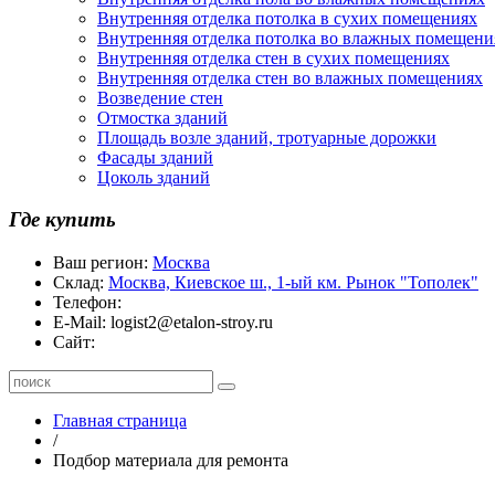
Внутренняя отделка потолка в сухих помещениях
Внутренняя отделка потолка во влажных помещени
Внутренняя отделка стен в сухих помещениях
Внутренняя отделка стен во влажных помещениях
Возведение стен
Отмостка зданий
Площадь возле зданий, тротуарные дорожки
Фасады зданий
Цоколь зданий
Где купить
Ваш регион:
Москва
Склад:
Москва, Киевское ш., 1-ый км. Рынок "Тополек"
Телефон:
E-Mail:
logist2@etalon-stroy.ru
Сайт:
Главная страница
/
Подбор материала для ремонта