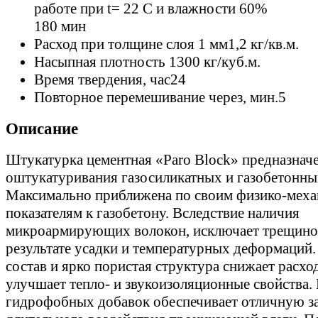
работе при t= 22 C и влажности 60%
180 мин
Расход при толщине слоя 1 мм
1,2 кг/кв.м.
Насыпная плотность
1300 кг/куб.м.
Время твердения, час
24
Повторное перемешивание через, мин.
5
Описание
Штукатурка цементная «Paro Block» предназначе
оштукатуривания газосиликатных и газобетонны
Максимально приближена по своим физико-мех
показателям к газобетону. Вследствие наличия
микроармирующих волокон, исключает трещино
результате усадки и температурных деформаций
состав и ярко пористая структура снижает расхо
улучшает тепло- и звукоизоляционные свойства.
гидрофобных добавок обеспечивает отличную з