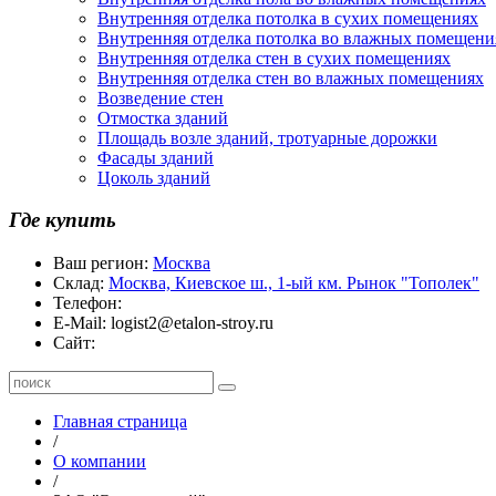
Внутренняя отделка потолка в сухих помещениях
Внутренняя отделка потолка во влажных помещени
Внутренняя отделка стен в сухих помещениях
Внутренняя отделка стен во влажных помещениях
Возведение стен
Отмостка зданий
Площадь возле зданий, тротуарные дорожки
Фасады зданий
Цоколь зданий
Где купить
Ваш регион:
Москва
Склад:
Москва, Киевское ш., 1-ый км. Рынок "Тополек"
Телефон:
E-Mail:
logist2@etalon-stroy.ru
Сайт:
Главная страница
/
О компании
/