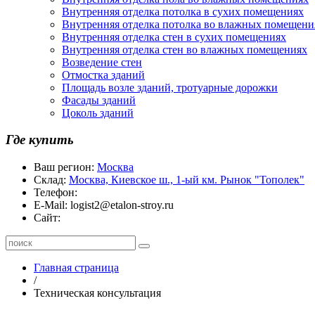
Внутренняя отделка потолка в сухих помещениях
Внутренняя отделка потолка во влажных помещени
Внутренняя отделка стен в сухих помещениях
Внутренняя отделка стен во влажных помещениях
Возведение стен
Отмостка зданий
Площадь возле зданий, тротуарные дорожки
Фасады зданий
Цоколь зданий
Где купить
Ваш регион:
Москва
Склад:
Москва, Киевское ш., 1-ый км. Рынок "Тополек"
Телефон:
E-Mail:
logist2@etalon-stroy.ru
Сайт:
Главная страница
/
Техническая консультация