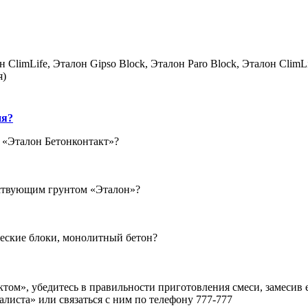
лон ClimLife, Эталон Gipso Block, Эталон Paro Block, Эталон Cl
я)
ия?
 «Эталон Бетонконтакт»?
тствующим грунтом «Эталон»?
ческие блоки, монолитный бетон?
ктом», убедитесь в правильности приготовления смеси, замесив 
листа» или связаться с ним по телефону 777-777