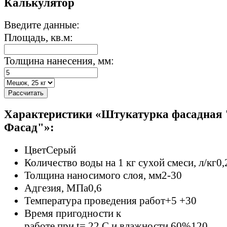
Калькулятор
Введите данные:
Площадь, кв.м:
Толщина нанесения, мм:
Рассчитать
Характеристики «Штукатурка фасадная
Фасад"»:
Цвет
Серый
Количество воды на 1 кг сухой смеси, л/кг
0,
Толщина наносимого слоя, мм
2-30
Адгезия, МПа
0,6
Температура проведения работ
+5 +30
Время пригодности к
работе при t= 22 C и влажности 60%
120