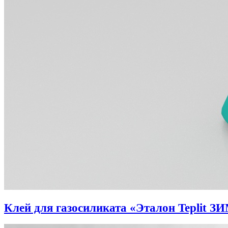
Клей для газосиликата «Эталон Teplit З