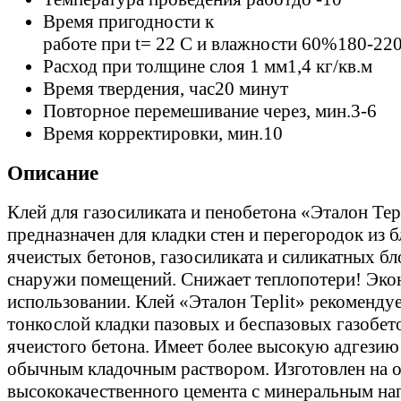
Время пригодности к
работе при t= 22 C и влажности 60%
180-22
Расход при толщине слоя 1 мм
1,4 кг/кв.м
Время твердения, час
20 минут
Повторное перемешивание через, мин.
3-6
Время корректировки, мин.
10
Описание
Клей для газосиликата и пенобетона «Эталон Tep
предназначен для кладки стен и перегородок из б
ячеистых бетонов, газосиликата и силикатных бл
снаружи помещений. Снижает теплопотери! Эко
использовании. Клей «Эталон Teplit» рекомендуе
тонкослой кладки пазовых и беспазовых газобет
ячеистого бетона. Имеет более высокую адгезию
обычным кладочным раствором. Изготовлен на 
высококачественного цемента с минеральным на