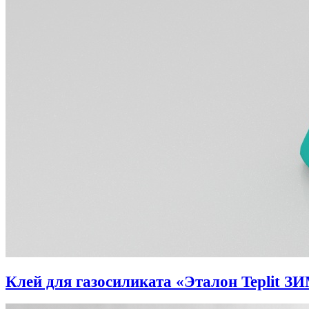
Клей для газосиликата «Эталон Teplit З