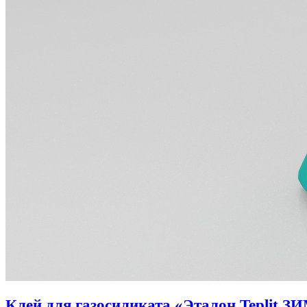
Клей для газосиликата «Эталон Teplit З