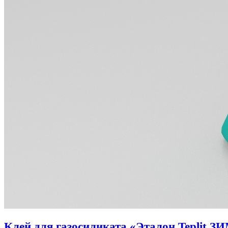
Клей для газосиликата «Эталон Teplit З