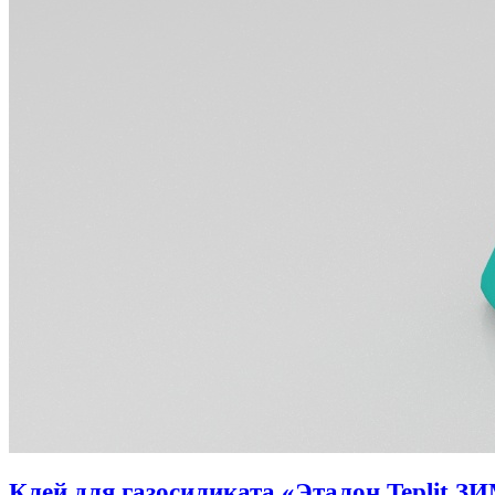
Клей для газосиликата «Эталон Teplit З