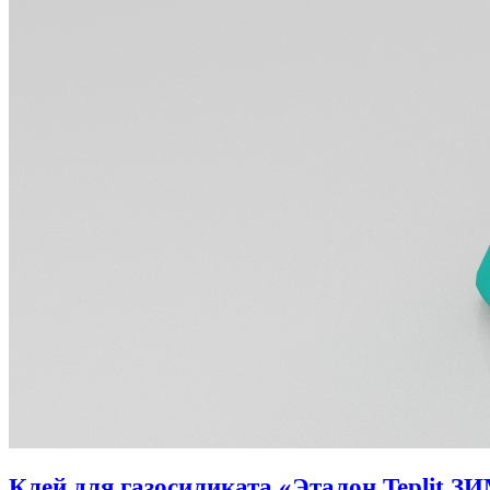
Клей для газосиликата «Эталон Teplit З