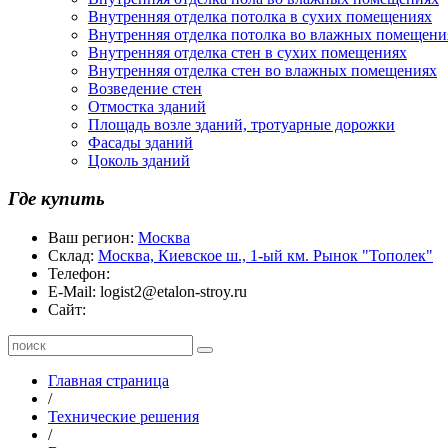
Внутренняя отделка потолка в сухих помещениях
Внутренняя отделка потолка во влажных помещени
Внутренняя отделка стен в сухих помещениях
Внутренняя отделка стен во влажных помещениях
Возведение стен
Отмостка зданий
Площадь возле зданий, тротуарные дорожки
Фасады зданий
Цоколь зданий
Где купить
Ваш регион:
Москва
Склад:
Москва, Киевское ш., 1-ый км. Рынок "Тополек"
Телефон:
E-Mail:
logist2@etalon-stroy.ru
Сайт:
Главная страница
/
Технические решения
/