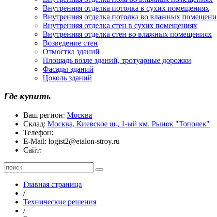
Внутренняя отделка потолка в сухих помещениях
Внутренняя отделка потолка во влажных помещени
Внутренняя отделка стен в сухих помещениях
Внутренняя отделка стен во влажных помещениях
Возведение стен
Отмостка зданий
Площадь возле зданий, тротуарные дорожки
Фасады зданий
Цоколь зданий
Где купить
Ваш регион:
Москва
Склад:
Москва, Киевское ш., 1-ый км. Рынок "Тополек"
Телефон:
E-Mail:
logist2@etalon-stroy.ru
Сайт:
Главная страница
/
Технические решения
/