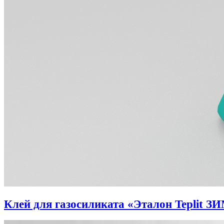
Клей для газосиликата «Эталон Teplit З