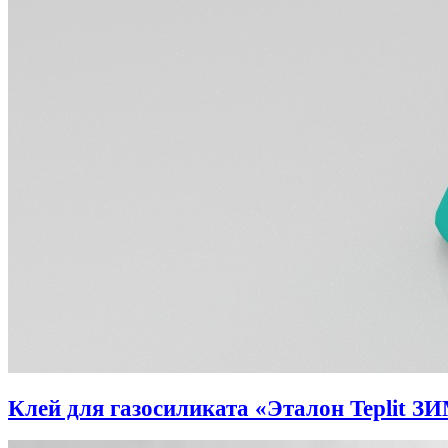
Клей для газосиликата «Эталон Teplit З