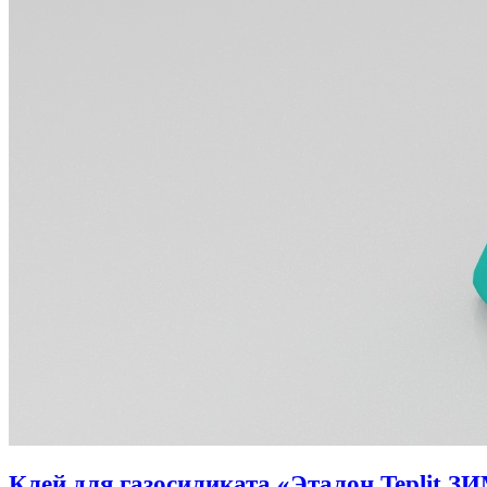
Клей для газосиликата «Эталон Teplit З