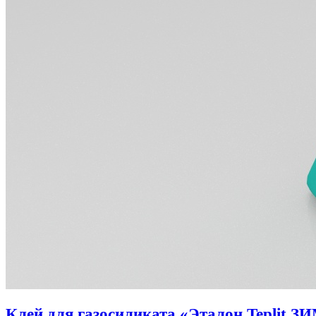
Клей для газосиликата «Эталон Teplit З