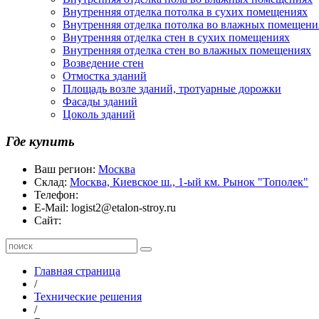
Внутренняя отделка потолка в сухих помещениях
Внутренняя отделка потолка во влажных помещени
Внутренняя отделка стен в сухих помещениях
Внутренняя отделка стен во влажных помещениях
Возведение стен
Отмостка зданий
Площадь возле зданий, тротуарные дорожки
Фасады зданий
Цоколь зданий
Где купить
Ваш регион:
Москва
Склад:
Москва, Киевское ш., 1-ый км. Рынок "Тополек"
Телефон:
E-Mail:
logist2@etalon-stroy.ru
Сайт:
Главная страница
/
Технические решения
/