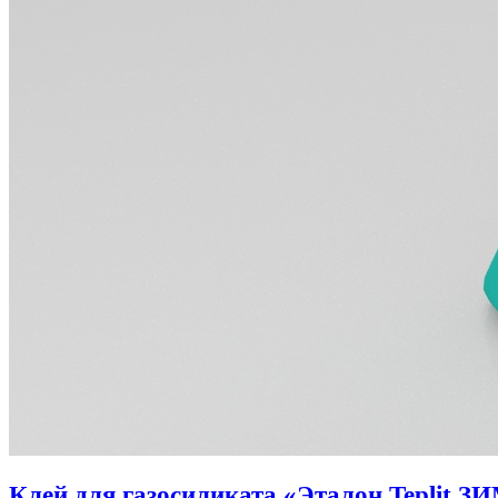
Клей для газосиликата «Эталон Teplit З