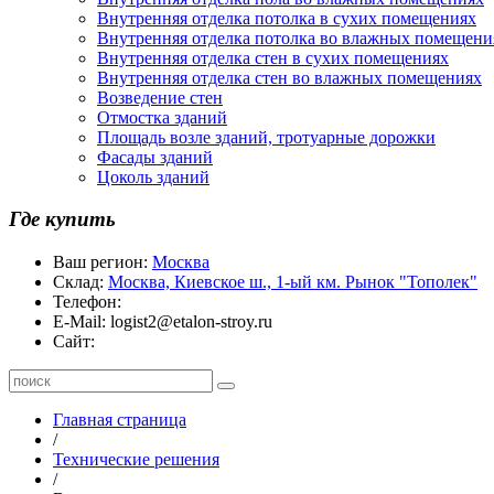
Внутренняя отделка потолка в сухих помещениях
Внутренняя отделка потолка во влажных помещени
Внутренняя отделка стен в сухих помещениях
Внутренняя отделка стен во влажных помещениях
Возведение стен
Отмостка зданий
Площадь возле зданий, тротуарные дорожки
Фасады зданий
Цоколь зданий
Где купить
Ваш регион:
Москва
Склад:
Москва, Киевское ш., 1-ый км. Рынок "Тополек"
Телефон:
E-Mail:
logist2@etalon-stroy.ru
Сайт:
Главная страница
/
Технические решения
/