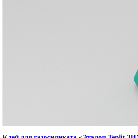
Клей для газосиликата «Эталон Teplit З