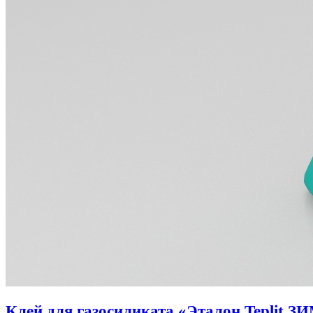
Клей для газосиликата «Эталон Teplit З