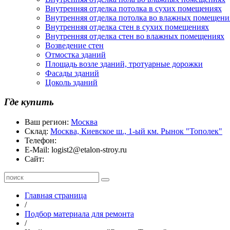
Внутренняя отделка потолка в сухих помещениях
Внутренняя отделка потолка во влажных помещени
Внутренняя отделка стен в сухих помещениях
Внутренняя отделка стен во влажных помещениях
Возведение стен
Отмостка зданий
Площадь возле зданий, тротуарные дорожки
Фасады зданий
Цоколь зданий
Где купить
Ваш регион:
Москва
Склад:
Москва, Киевское ш., 1-ый км. Рынок "Тополек"
Телефон:
E-Mail:
logist2@etalon-stroy.ru
Сайт:
Главная страница
/
Подбор материала для ремонта
/