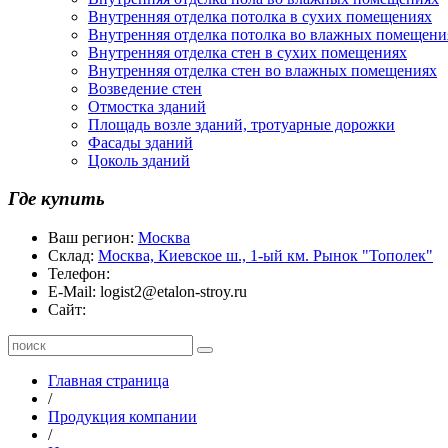
Внутренняя отделка потолка в сухих помещениях
Внутренняя отделка потолка во влажных помещени
Внутренняя отделка стен в сухих помещениях
Внутренняя отделка стен во влажных помещениях
Возведение стен
Отмостка зданий
Площадь возле зданий, тротуарные дорожки
Фасады зданий
Цоколь зданий
Где купить
Ваш регион:
Москва
Склад:
Москва, Киевское ш., 1-ый км. Рынок "Тополек"
Телефон:
E-Mail:
logist2@etalon-stroy.ru
Сайт:
Главная страница
/
Продукция компании
/